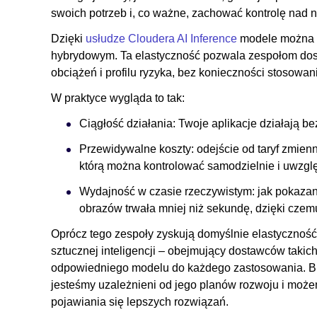
swoich potrzeb i, co ważne, zachować kontrolę nad
Dzięki
usłudze Cloudera AI Inference
modele można w
hybrydowym. Ta elastyczność pozwala zespołom do
obciążeń i profilu ryzyka, bez konieczności stosowani
W praktyce wygląda to tak:
Ciągłość działania: Twoje aplikacje działają be
Przewidywalne koszty: odejście od taryf zmienn
którą można kontrolować samodzielnie i uwzgl
Wydajność w czasie rzeczywistym: jak pokazano 
obrazów trwała mniej niż sekundę, dzięki czem
Oprócz tego zespoły zyskują domyślnie elastycznoś
sztucznej inteligencji – obejmujący dostawców takich
odpowiedniego modelu do każdego zastosowania. Bra
jesteśmy uzależnieni od jego planów rozwoju i może
pojawiania się lepszych rozwiązań.