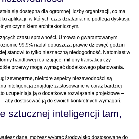
stała się dostępna dla ogromnej liczby organizacji, co ma
aplikacji, w których czas działania nie podlega dyskusji,
otnym czynnikiem architektonicznym.
tyczących czasu sprawności. Umowa o gwarantowanym
poziomie 99,9% nadal dopuszcza prawie dziewięć godzin
iej stanowi to tylko nieznaczną niedogodność. Natomiast w
ormy handlowej realizującej miliony transakcji czy
krótkie przerwy mogą wymagać dodatkowego planowania.
ugi zewnętrzne, niektóre aspekty niezawodności są
a inteligencja znajduje zastosowanie w coraz bardziej
sto uzupełniają ją o dodatkowe rozwiązania projektowe –
nia – aby dostosować ją do swoich konkretnych wymagań.
 sztucznej inteligencji tam,
zechowujesz dane, możesz wybrać środowisko dostosowane do