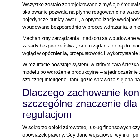
Wszystko zostało zaprojektowane z myślą o środowi
skalowanie pozwala na płynne reagowanie na wzros
pojedyncze punkty awarii, a optymalizacje wydajnoś
wbudowane bezpośrednio w proces wdrażania, a nie
Mechanizmy zarządzania i nadzoru są wbudowane w c
zasady bezpieczeństwa, zanim żądania dotrą do mod
wgląd w opóźnienia, przepustowość i wykorzystanie
W rezultacie powstaje system, w którym cała ścieżk
modelu po wdrożenie produkcyjne – a jednocześnie
sztucznej inteligencji tam, gdzie sprawdza się ona naj
Dlaczego zachowanie kont
szczególne znaczenie dla
regulacjom
W sektorze opieki zdrowotnej, usług finansowych c
obowiązek prawny. Gdy dane wejściowe, wyniki i p