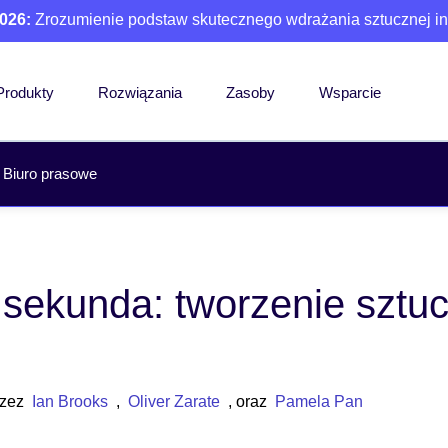
026:
Zrozumienie podstaw skutecznego wdrażania sztucznej int
Produkty
Rozwiązania
Zasoby
Wsparcie
Biuro prasowe
 sekunda: tworzenie sztucz
ć
rzez
Ian Brooks
,
Oliver Zarate
, oraz
Pamela Pan