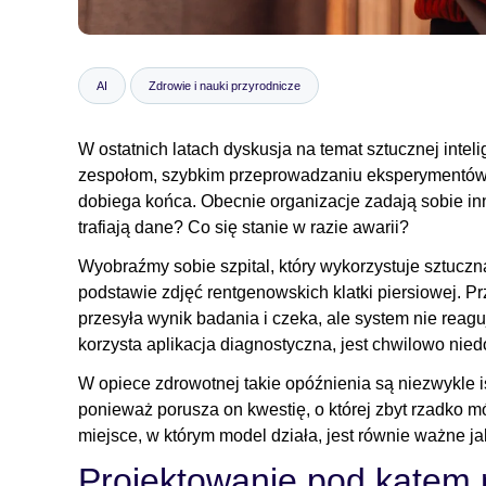
AI
Zdrowie i nauki przyrodnicze
W ostatnich latach dyskusja na temat sztucznej intel
zespołom, szybkim przeprowadzaniu eksperymentów 
dobiega końca. Obecnie organizacje zadają sobie in
trafiają dane? Co się stanie w razie awarii?
Wyobraźmy sobie szpital, który wykorzystuje sztuczn
podstawie zdjęć rentgenowskich klatki piersiowej. P
przesyła wynik badania i czeka, ale system nie reag
korzysta aplikacja diagnostyczna, jest chwilowo nie
W opiece zdrowotnej takie opóźnienia są niezwykle i
ponieważ porusza on kwestię, o której zbyt rzadko mó
miejsce, w którym model działa, jest równie ważne j
Projektowanie pod kątem