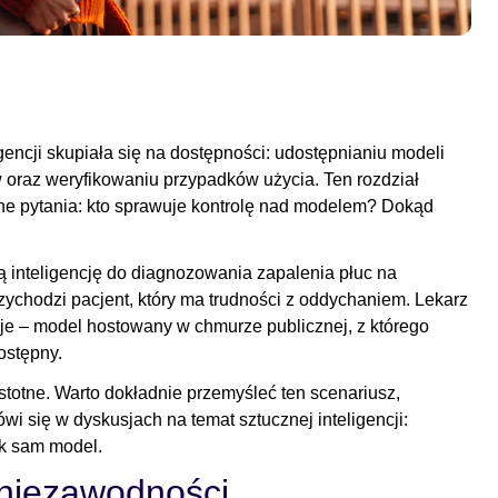
igencji skupiała się na dostępności: udostępnianiu modeli
oraz weryfikowaniu przypadków użycia. Ten rozdział
ne pytania: kto sprawuje kontrolę nad modelem? Dokąd
ą inteligencję do diagnozowania zapalenia płuc na
rzychodzi pacjent, który ma trudności z oddychaniem. Lekarz
uje – model hostowany w chmurze publicznej, z którego
dostępny.
stotne. Warto dokładnie przemyśleć ten scenariusz,
wi się w dyskusjach na temat sztucznej inteligencji:
ak sam model.
 niezawodności