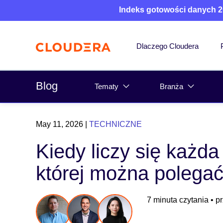
Indeks gotowości danych 2
Dlaczego Cloudera
Blog
Tematy
Branża
May 11, 2026
|
TECHNICZNE
Kiedy liczy się każda
której można polega
7 minuta czytania
• p