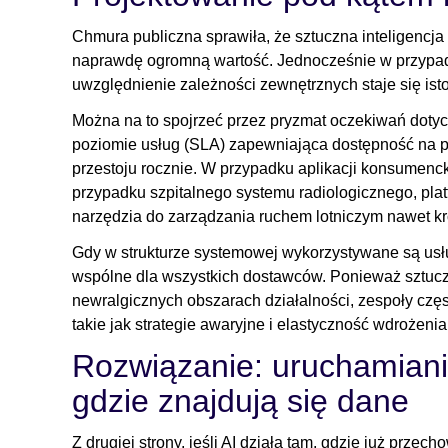
Chmura publiczna sprawiła, że sztuczna inteligencja 
naprawdę ogromną wartość. Jednocześnie w przypadku 
uwzględnienie zależności zewnętrznych staje się ist
Można na to spojrzeć przez pryzmat oczekiwań do
poziomie usług (SLA) zapewniająca dostępność na 
przestoju rocznie. W przypadku aplikacji konsumenck
przypadku szpitalnego systemu radiologicznego, platf
narzędzia do zarządzania ruchem lotniczym nawet 
Gdy w strukturze systemowej wykorzystywane są usł
wspólne dla wszystkich dostawców. Ponieważ sztuczn
newralgicznych obszarach działalności, zespoły czę
takie jak strategie awaryjne i elastyczność wdroże
Rozwiązanie: uruchamianie
gdzie znajdują się dane
Z drugiej strony, jeśli AI działa tam, gdzie już pr