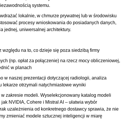
 niezawodnością systemu.
drażać lokalnie, w chmurze prywatnej lub w środowisku
stosować procesy wnioskowania do posiadanych danych,
a jednej, uniwersalnej architektury.
z względu na to, co dzieje się poza siedzibą firmy
ych (np. opłat za połączenie) na rzecz mocy obliczeniowej,
ędnić w planach
w naszej prezentacji dotyczącej radiologii, analiza
u lekarze otrzymali natychmiastowe wyniki
ć w zakresie modeli. Wyselekcjonowany katalog modeli
 jak NVIDIA, Cohere i Mistral AI – ułatwia wybór
k uzależnienia od konkretnego dostawcy sprawia, że nie
my zmieniać modele sztucznej inteligencji w miarę