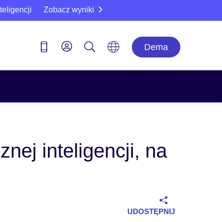
eligencji
Zobacz wyniki
Dema
nej inteligencji, na
UDOSTĘPNIJ