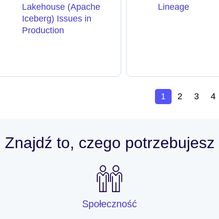
Lakehouse (Apache
Lineage
Iceberg) Issues in
Production
1
2
3
4
Znajdź to, czego potrzebujesz
Społeczność