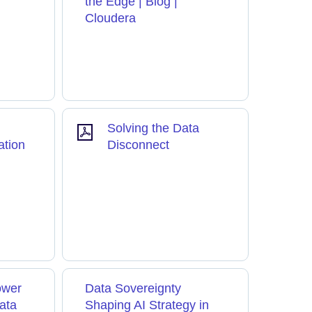
the Edge | Blog |
Cloudera
Solving the Data
ation
Disconnect
ower
Data Sovereignty
ata
Shaping AI Strategy in