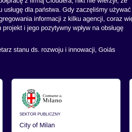
łpracę z firmą Cloudera, nikt nie wierzył, że
u usługę dla państwa. Gdy zaczęliśmy używać
regowania informacji z kilku agencji, coraz wi
 projekt i jego pozytywny wpływ na obsługę
tarz stanu ds. rozwoju i innowacji,
Goiás
SEKTOR PUBLICZNY
City of Milan