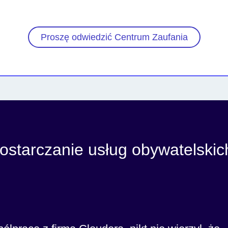
Proszę odwiedzić Centrum Zaufania
dostarczanie usług obywatelski