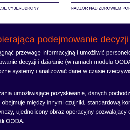
CJE CYBEROBRONY
NADZÓR NAD ZDROWIEM POP
pierająca podejmowanie decyzji
siągnąć przewagę informacyjną i umożliwić person
owanie decyzji i działanie (w ramach modelu OODA
óżne systemy i analizować dane w czasie rzeczyw
ania umożliwiające pozyskiwanie, danych pochodzą
co obejmuje między innymi czujniki, standardową 
ynczy, ujednolicony obraz operacyjny pozwalający
ętli OODA.