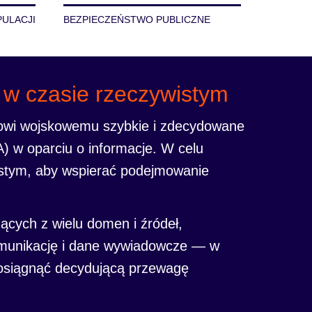
ULACJI
BEZPIECZEŃSTWO PUBLICZNE
 w czasie rzeczywistym
elowi wojskowemu szybkie i zdecydowane
) w oparciu o informacje. W celu
istym, aby wspierać podejmowanie
cych z wielu domen i źródeł,
komunikację i dane wywiadowcze — w
 osiągnąć decydującą przewagę