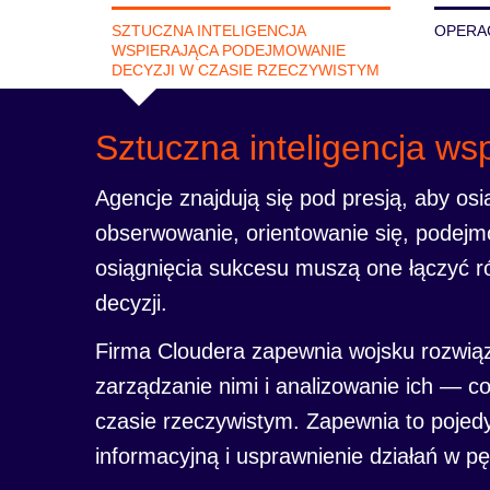
SZTUCZNA INTELIGENCJA
OPERA
WSPIERAJĄCA PODEJMOWANIE
DECYZJI W CZASIE RZECZYWISTYM
Sztuczna inteligencja ws
Agencje znajdują się pod presją, aby o
obserwowanie, orientowanie się, podejm
osiągnięcia sukcesu muszą one łączyć r
decyzji.
Firma Cloudera zapewnia wojsku rozwiąz
zarządzanie nimi i analizowanie ich — 
czasie rzeczywistym. Zapewnia to pojed
informacyjną i usprawnienie działań w p