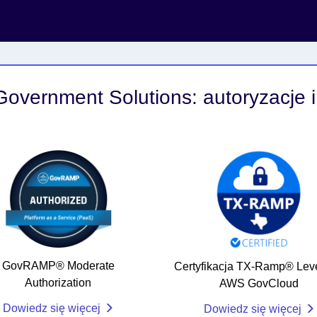
overnment Solutions: autoryzacje i 
GovRAMP® Moderate
Certyfikacja TX-Ramp® Leve
Authorization
AWS GovCloud
Dowiedz się więcej
Dowiedz się więcej