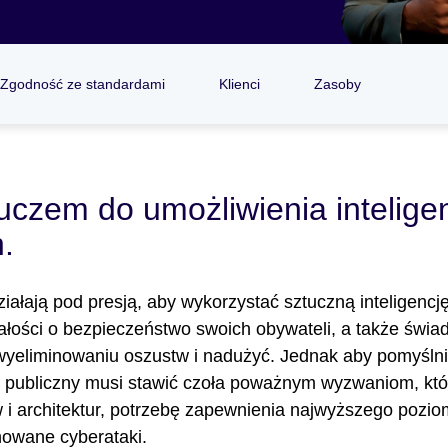
Zgodność ze standardami
Klienci
Zasoby
czem do umożliwienia inteligen
.
iałają pod presją, aby wykorzystać sztuczną inteligencj
bałości o bezpieczeństwo swoich obywateli, a także świ
wyeliminowaniu oszustw i nadużyć. Jednak aby pomyślni
r publiczny musi stawić czoła poważnym wyzwaniom, kt
i architektur, potrzebę zapewnienia najwyższego pozio
nowane cyberataki.