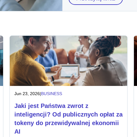
Jun 23, 2026
|
BUSINESS
Jaki jest Państwa zwrot z
inteligencji? Od publicznych opłat za
tokeny do przewidywalnej ekonomii
AI