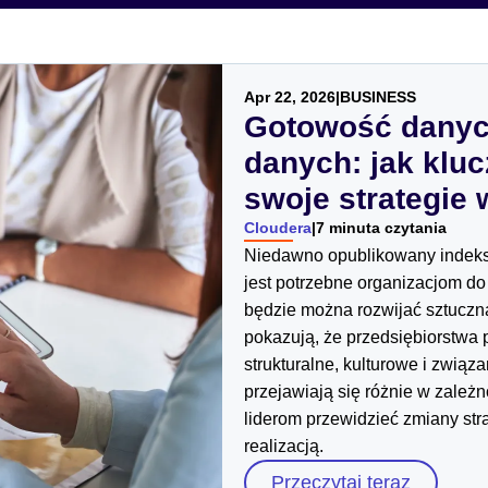
Apr 22, 2026
|
BUSINESS
Gotowość danych
danych: jak klu
swoje strategie
Cloudera
|
7 minuta czytania
Niedawno opublikowany indeks 
jest potrzebne organizacjom d
będzie można rozwijać sztuczną
pokazują, że przedsiębiorstwa
strukturalne, kulturowe i zwią
przejawiają się różnie w zależ
liderom przewidzieć zmiany str
realizacją.
Przeczytaj teraz