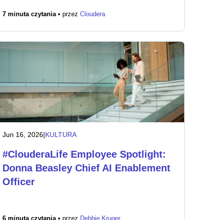
7 minuta czytania •
przez
Cloudera
Jun 16, 2026
|
KULTURA
#ClouderaLife Employee Spotlight:
Donna Beasley Chief AI Enablement
Officer
6 minuta czytania •
przez
Debbie Kruger