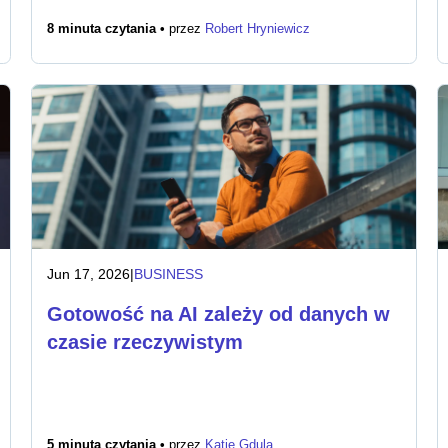
8 minuta czytania •
przez
Robert Hryniewicz
Jun 17, 2026
|
BUSINESS
Gotowość na AI zależy od danych w
czasie rzeczywistym
5 minuta czytania •
przez
Katie Gdula