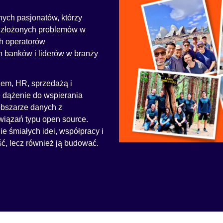
ych pasjonatów, którzy
j złożonych problemów w
h operatorów
h banków i liderów w branży
iem, HR, sprzedażą i
e dążenie do wspierania
 obszarze danych z
iązań typu open source.
e śmiałych idei, współpracy i
ć, lecz również ją budować.