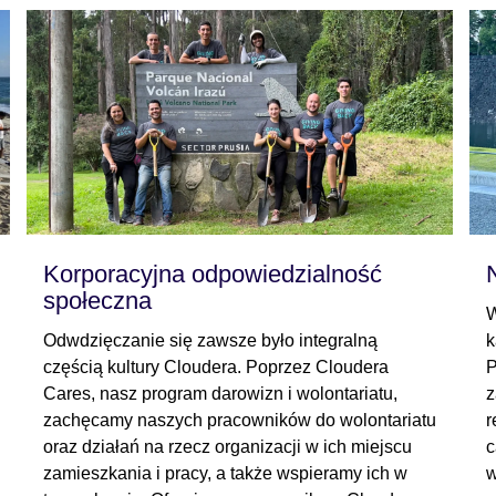
Korporacyjna odpowiedzialność
społeczna
W
Odwdzięczanie się zawsze było integralną
k
częścią kultury Cloudera. Poprzez Cloudera
P
Cares, nasz program darowizn i wolontariatu,
z
zachęcamy naszych pracowników do wolontariatu
r
oraz działań na rzecz organizacji w ich miejscu
c
zamieszkania i pracy, a także wspieramy ich w
w