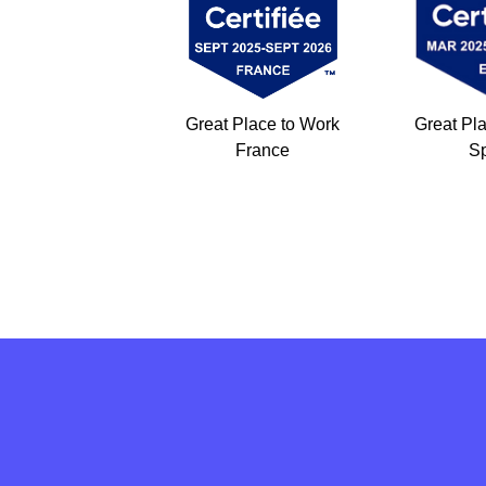
Great Pl
Great Place to Work
S
France