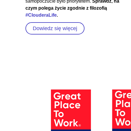
samopoczucie było priorytetem.
Sprawdź, na
czym polega życie zgodnie z filozofią
#ClouderaLife
.
Dowiedz się więcej