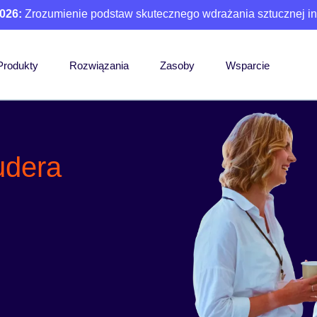
026:
Zrozumienie podstaw skutecznego wdrażania sztucznej int
Produkty
Rozwiązania
Zasoby
Wsparcie
udera