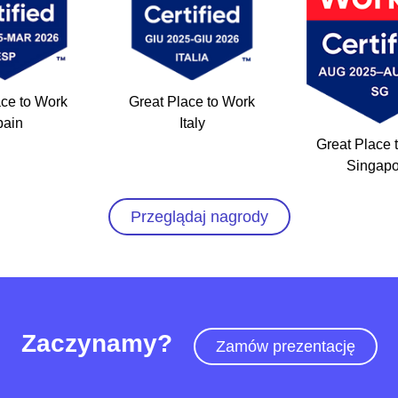
ace to Work
Great Place to Work
pain
Italy
Great Place 
Singapo
Przeglądaj nagrody
Zaczynamy?
Zamów prezentację