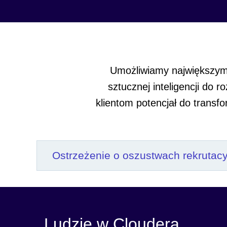
Umożliwiamy największym 
sztucznej inteligencji do
klientom potencjał do trans
Ostrzeżenie o oszustwach rekrutac
Ludzie w Cloudera