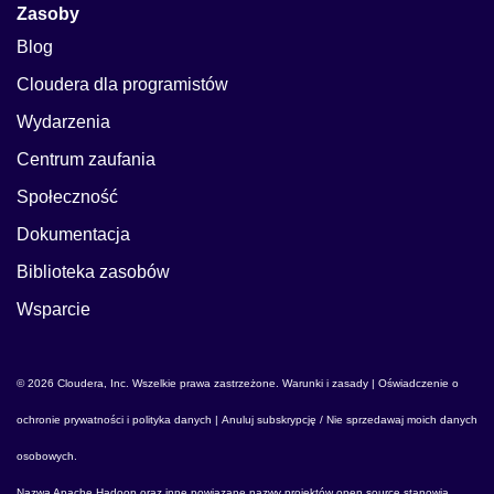
Zasoby
Blog
Cloudera dla programistów
Wydarzenia
Centrum zaufania
Społeczność
Dokumentacja
Biblioteka zasobów
Wsparcie
© 2026 Cloudera, Inc. Wszelkie prawa zastrzeżone.
Warunki i zasady
|
Oświadczenie o
ochronie prywatności i polityka danych
|
Anuluj subskrypcję / Nie sprzedawaj moich danych
osobowych
.
Nazwa
Apache Hadoop
oraz inne powiązane nazwy projektów open source stanowią