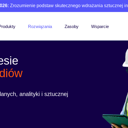
026:
Zrozumienie podstaw skutecznego wdrażania sztucznej int
Produkty
Rozwiązania
Zasoby
Wsparcie
esie
diów
nych, analityki i sztucznej