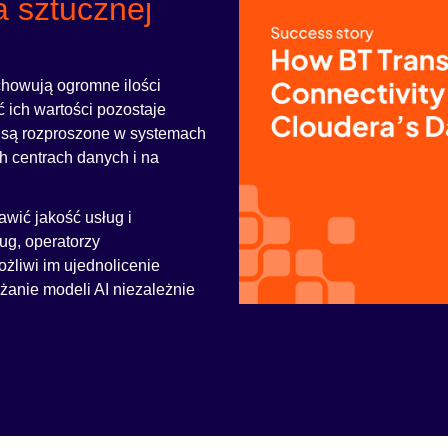
a sztucznej
chowują ogromne ilości
 ich wartości pozostaje
 są rozproszone w systemach
h centrach danych i na
wić jakość usług i
ug, operatorzy
ożliwi im ujednolicenie
ażanie modeli AI niezależnie