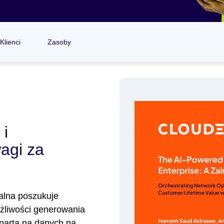
Klienci
Zasoby
 i
agi za
alna poszukuje
żliwości generowania
partą na danych na