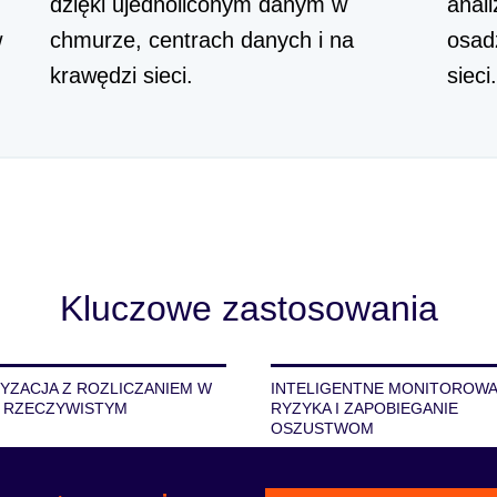
dzięki ujednoliconym danym w
anali
w
chmurze, centrach danych i na
osad
krawędzi sieci.
sieci
Kluczowe zastosowania
YZACJA Z ROZLICZANIEM W
INTELIGENTNE MONITOROWA
E RZECZYWISTYM
RYZYKA I ZAPOBIEGANIE
OSZUSTWOM