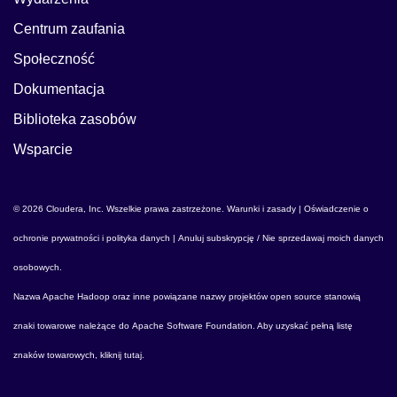
Centrum zaufania
Społeczność
Dokumentacja
Biblioteka zasobów
Wsparcie
© 2026 Cloudera, Inc. Wszelkie prawa zastrzeżone.
Warunki i zasady
|
Oświadczenie o
ochronie prywatności i polityka danych
|
Anuluj subskrypcję / Nie sprzedawaj moich danych
osobowych
.
Nazwa
Apache Hadoop
oraz inne powiązane nazwy projektów open source stanowią
znaki towarowe należące do
Apache Software Foundation
. Aby uzyskać pełną listę
znaków towarowych,
kliknij tutaj
.