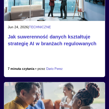
Jun 24, 2026
|
TECHNICZNE
Jak suwerenność danych kształtuje
strategię AI w branżach regulowanych
7 minuta czytania •
przez
Dario Perez