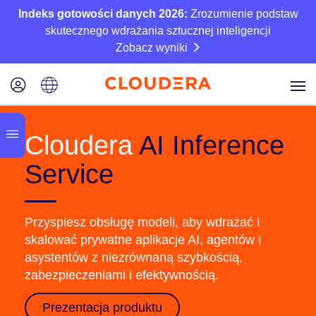
Indeks gotowości danych 2026:
Zrozumienie podstaw
skutecznego wdrażania sztucznej inteligencji
Zobacz wyniki
Cloudera
AI Inference
Service
Przyspiesz obsługę modeli, aby wdrażać i
skalować prywatne aplikacje AI, agentów i
asystentów z niezrównaną szybkością,
zabezpieczeniami i efektywnością.
Prezentacja produktu