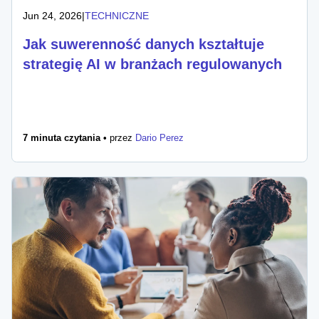
Jun 24, 2026
|
TECHNICZNE
Jak suwerenność danych kształtuje
strategię AI w branżach regulowanych
7 minuta czytania •
przez
Dario Perez