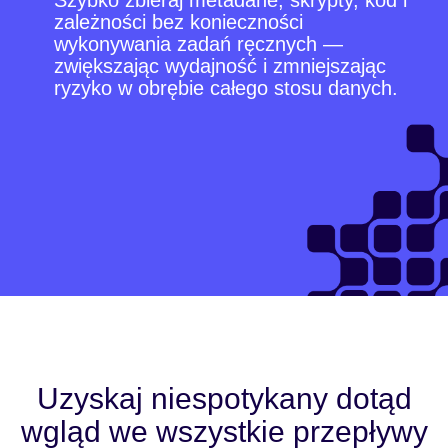
Szybko zbieraj metadane, skrypty, kod i
zależności bez konieczności
wykonywania zadań ręcznych —
zwiększając wydajność i zmniejszając
ryzyko w obrębie całego stosu danych.
Uzyskaj niespotykany dotąd
wgląd we wszystkie przepływy