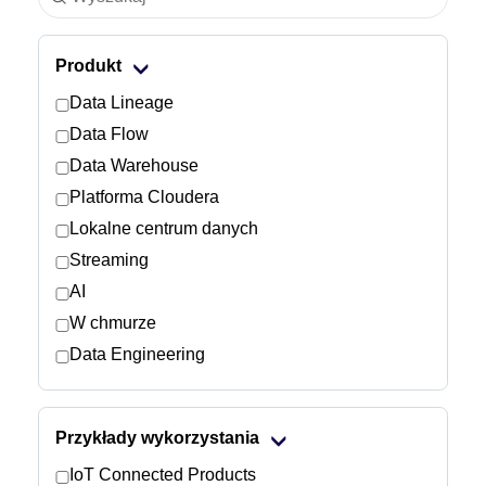
Branża
Produkt
Usługi finansowe
Data Lineage
Data Flow
Produkcja przemysłowa
Data Warehouse
Platforma Cloudera
Ubezpieczenia
Lokalne centrum danych
Telekomunikacja
Streaming
AI
Technologia
W chmurze
Data Engineering
Sektor publiczny
Ochrona zdrowia
Przykłady wykorzystania
IoT Connected Products
Edukacja