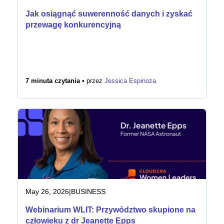
Jak osiągnąć suwerenność danych i zyskać
przewagę konkurencyjną
7 minuta czytania •
przez
Jessica Espinoza
May 26, 2026
|
BUSINESS
Webinarium WLIT: Przywództwo skupione na
człowieku z dr Jeanette Epps