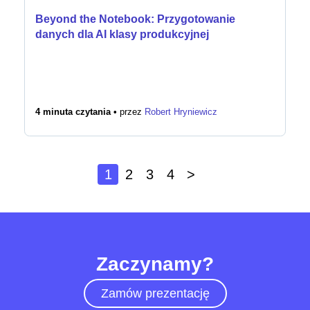
Beyond the Notebook: Przygotowanie
danych dla AI klasy produkcyjnej
4 minuta czytania •
przez
Robert Hryniewicz
1
2
3
4
>
Zaczynamy?
Zamów prezentację