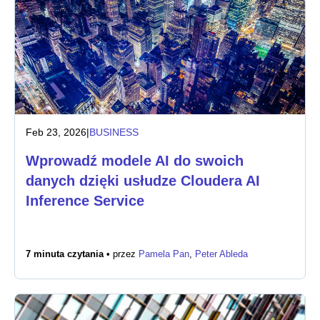
Feb 23, 2026
|
BUSINESS
Wprowadź modele AI do swoich
danych dzięki usłudze Cloudera AI
Inference Service
7 minuta czytania •
przez
Pamela Pan
,
Peter Ableda