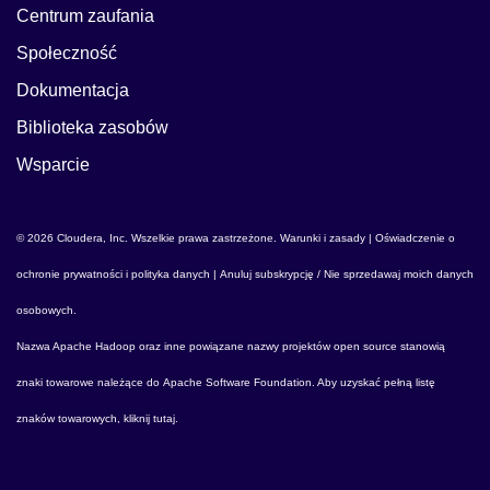
Centrum zaufania
Społeczność
Dokumentacja
Biblioteka zasobów
Wsparcie
© 2026 Cloudera, Inc. Wszelkie prawa zastrzeżone.
Warunki i zasady
|
Oświadczenie o
ochronie prywatności i polityka danych
|
Anuluj subskrypcję / Nie sprzedawaj moich danych
osobowych
.
Nazwa
Apache Hadoop
oraz inne powiązane nazwy projektów open source stanowią
znaki towarowe należące do
Apache Software Foundation
. Aby uzyskać pełną listę
znaków towarowych,
kliknij tutaj
.