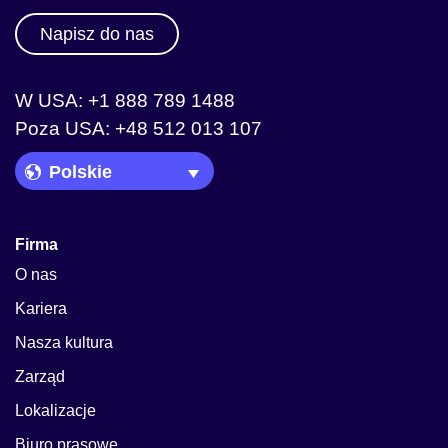
Napisz do nas
W USA: +1 888 789 1488
Poza USA: +48 512 013 107
Language Picker
Firma
O nas
Kariera
Nasza kultura
Zarząd
Lokalizacje
Biuro prasowe