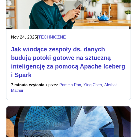
Nov 24, 2025
|
TECHNICZNE
Jak wiodące zespoły ds. danych
budują potoki gotowe na sztuczną
inteligencję za pomocą Apache Iceberg
i Spark
7 minuta czytania •
przez
Pamela Pan
,
Ying Chen
,
Akshat
Mathur