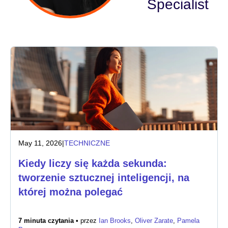
Specialist
Branża
Usługi finansowe
Produkcja przemysłowa
Ubezpieczenia
Telekomunikacja
May 11, 2026
|
TECHNICZNE
Technologia
Kiedy liczy się każda sekunda:
Sektor publiczny
tworzenie sztucznej inteligencji, na
której można polegać
Ochrona zdrowia
7 minuta czytania •
przez
Ian Brooks
,
Oliver Zarate
,
Pamela
Edukacja