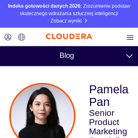
Indeks gotowości danych 2026:
Zrozumienie podstaw
skutecznego wdrażania sztucznej inteligencji
Zobacz wyniki
Blog
Tematy
Pamela
Business
Pan
Techniczne
Senior
Partnerzy
Product
Kultura
Marketing