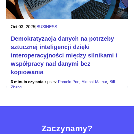
Oct 03, 2025
|
BUSINESS
Demokratyzacja danych na potrzeby
sztucznej inteligencji dzięki
interoperacyjności między silnikami i
współpracy nad danymi bez
kopiowania
6 minuta czytania •
przez
Pamela Pan
,
Akshat Mathur
,
Bill
Zhang
Zaczynamy?