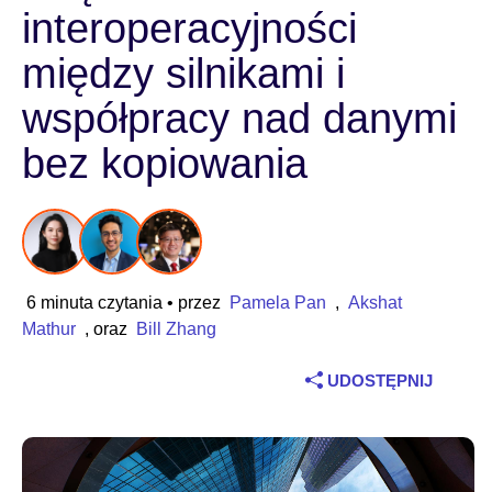
interoperacyjności
Branża
między silnikami i
Usługi finansowe
współpracy nad danymi
Produkcja przemysłowa
bez kopiowania
Ubezpieczenia
Telekomunikacja
6 minuta czytania
• przez
Pamela Pan
,
Akshat
Technologia
Mathur
, oraz
Bill Zhang
Sektor publiczny
UDOSTĘPNIJ
Ochrona zdrowia
Edukacja