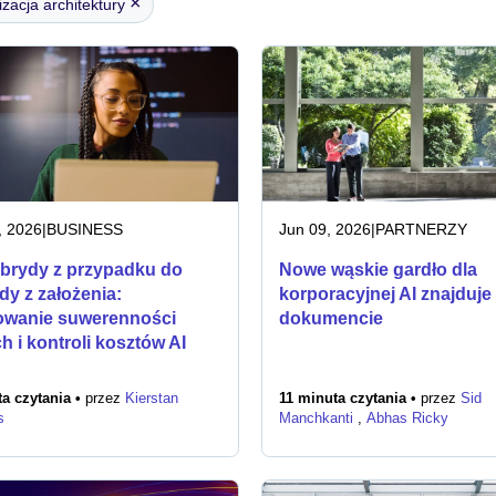
×
zacja architektury
, 2026
|
BUSINESS
Jun 09, 2026
|
PARTNERZY
brydy z przypadku do
Nowe wąskie gardło dla
dy z założenia:
korporacyjnej AI znajduje 
wanie suwerenności
dokumencie
h i kontroli kosztów AI
a czytania •
przez
Kierstan
11 minuta czytania •
przez
Sid
s
Manchkanti
,
Abhas Ricky