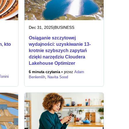
Dec 31, 2025
|
BUSINESS
Osiąganie szczytowej
, kto
wydajności: uzyskiwanie 13-
krotnie szybszych zapytań
dzięki narzędziu Cloudera
Lakehouse Optimizer
6 minuta czytania •
przez
Adam
onini
Benlemlih
,
Navita Sood