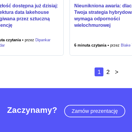
złość dostępna już dzisiaj:
Nieunikniona awaria: dla
tektura data lakehouse
Twoja strategia hybrydow
giwana przez sztuczną
wymaga odporności
gencję
wielochmurowej
ta czytania •
przez
Dipankar
dar
6 minuta czytania •
przez
Blake
1
2
>
Zaczynamy?
Zamów prezentację