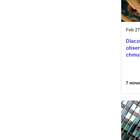
Feb 27
Dlacz
obser
chmur
7 minut