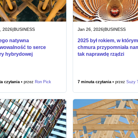
, 2026
|
BUSINESS
Jan 26, 2026
|
BUSINESS
ego natywna
2025 był rokiem, w którym
wowalność to serce
chmura przypomniała nam
y hybrydowej
tak naprawdę rządzi
a czytania •
przez
Ron Pick
7 minuta czytania •
przez
Suzy T