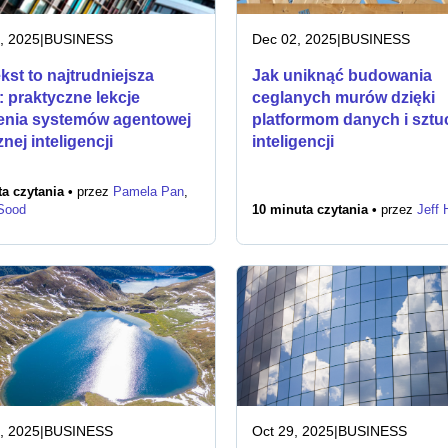
, 2025
|
BUSINESS
Dec 02, 2025
|
BUSINESS
kst to najtrudniejsza
Jak uniknąć budowania
: praktyczne lekcje
ceglanych murów dzięki
enia systemów agentowej
platformom danych i sztu
nej inteligencji
inteligencji
a czytania •
przez
Pamela Pan
,
 Sood
10 minuta czytania •
przez
Jeff 
, 2025
|
BUSINESS
Oct 29, 2025
|
BUSINESS