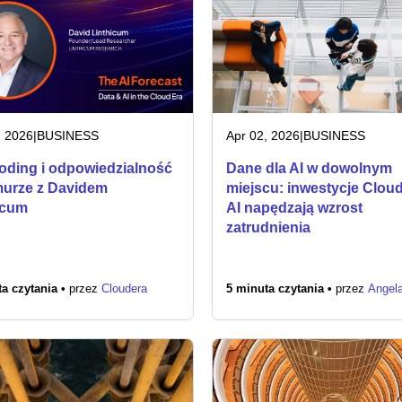
, 2026
|
BUSINESS
Apr 02, 2026
|
BUSINESS
oding i odpowiedzialność
Dane dla AI w dowolnym
urze z Davidem
miejscu: inwestycje Clou
icum
AI napędzają wzrost
zatrudnienia
a czytania •
przez
Cloudera
5 minuta czytania •
przez
Angel