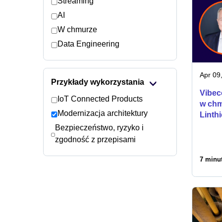
Streaming
AI
W chmurze
Data Engineering
Apr 09
Przykłady wykorzystania
Vibec
IoT Connected Products
w chm
Modernizacja architektury
Linth
Bezpieczeństwo, ryzyko i
zgodność z przepisami
7 minut