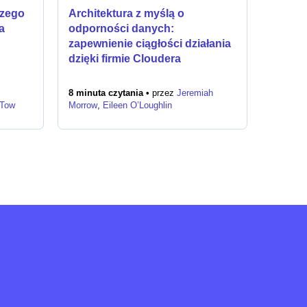
czego
Architektura z myślą o
a
odporności danych:
zapewnienie ciągłości działania
dzięki firmie Cloudera
8 minuta czytania •
przez
Jeremiah
 Tow
Morrow
,
Eileen O’Loughlin