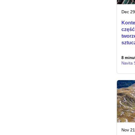
Dec 29
Konte
część
tworz
sztucz
8 minut
Navita
Nov 21