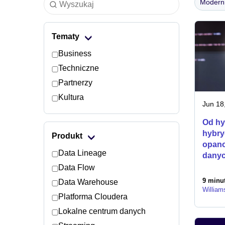
Moderni
Tematy
Business
Techniczne
Partnerzy
Kultura
Jun 18
Od hy
hybry
Produkt
opano
Data Lineage
danyc
Data Flow
9 minut
Data Warehouse
William
Platforma Cloudera
Lokalne centrum danych