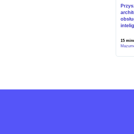
Przys
archi
obsłu
inteli
15 minu
Mazum