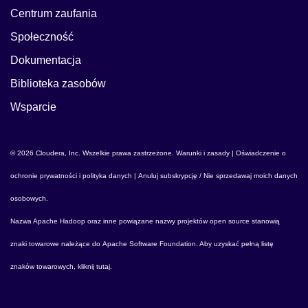
Centrum zaufania
Społeczność
Dokumentacja
Biblioteka zasobów
Wsparcie
© 2026 Cloudera, Inc. Wszelkie prawa zastrzeżone.
Warunki i zasady
|
Oświadczenie o
ochronie prywatności i polityka danych
|
Anuluj subskrypcję / Nie sprzedawaj moich danych
osobowych
.
Nazwa
Apache Hadoop
oraz inne powiązane nazwy projektów open source stanowią
znaki towarowe należące do
Apache Software Foundation
. Aby uzyskać pełną listę
znaków towarowych,
kliknij tutaj
.