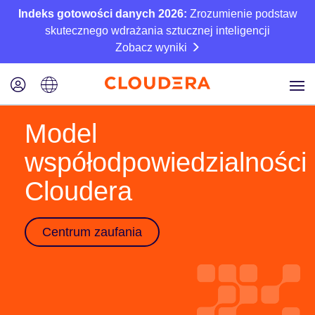
Indeks gotowości danych 2026:
Zrozumienie podstaw
skutecznego wdrażania sztucznej inteligencji
Zobacz wyniki
Model
współodpowiedzialności
Cloudera
Centrum zaufania