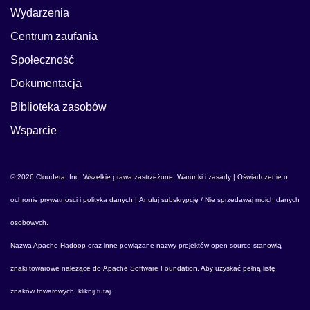
Wydarzenia
Centrum zaufania
Społeczność
Dokumentacja
Biblioteka zasobów
Wsparcie
© 2026 Cloudera, Inc. Wszelkie prawa zastrzeżone.
Warunki i zasady
|
Oświadczenie o
ochronie prywatności i polityka danych
|
Anuluj subskrypcję / Nie sprzedawaj moich danych
osobowych
.
Nazwa
Apache Hadoop
oraz inne powiązane nazwy projektów open source stanowią
znaki towarowe należące do
Apache Software Foundation
. Aby uzyskać pełną listę
znaków towarowych,
kliknij tutaj
.