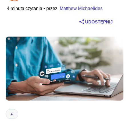
4 minuta czytania
• przez
Matthew Michaelides
Branża
UDOSTĘPNIJ
Usługi finansowe
Produkcja przemysłowa
Ubezpieczenia
Telekomunikacja
Technologia
Sektor publiczny
Ochrona zdrowia
AI
Edukacja