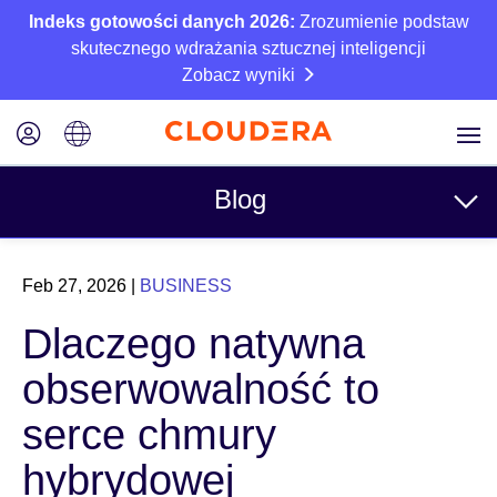
Indeks gotowości danych 2026:
Zrozumienie podstaw
skutecznego wdrażania sztucznej inteligencji
Zobacz wyniki
Blog
Tematy
Feb 27, 2026
|
BUSINESS
Business
Dlaczego natywna
Techniczne
obserwowalność to
Partnerzy
serce chmury
Kultura
hybrydowej