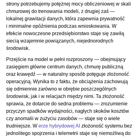
strony potrzebujemy potężnej mocy obliczeniowej w skali
chmurowej do trenowania modeli, z drugiej zaś —
lokalnej grawitacji danych, która zapewnia prywatność
i minimalne opóźnienia podczas wnioskowania. W
efekcie nowoczesne przedsiębiorstwo staje się zawiłą
siecią wzajemnie powiązanych, niejednorodnych
środowisk.
Przejście na model w pełni rozproszony — obejmujący
zasięgiem główne centrum danych, chmurę publiczną
oraz krawędź — w naturalny sposób potęguje złożoność
operacyjną. Wynika to z faktu, że obciążenia zachowują
się odmiennie zarówno w obrębie poszczególnych
środowisk, jak i w relacjach między nimi. Ta złożoność
sprawia, że dotarcie do sedna problemu — zrozumienie
przyczyn spadków wydajności, nagłych skoków kosztów
czy anomalii w zużyciu zasobów — staje się o wiele
trudniejsze. W
erze hybrydowej AI
złożoność systemu bez
jednolitego spojrzenia i telemetrii staje się niemożliwą do