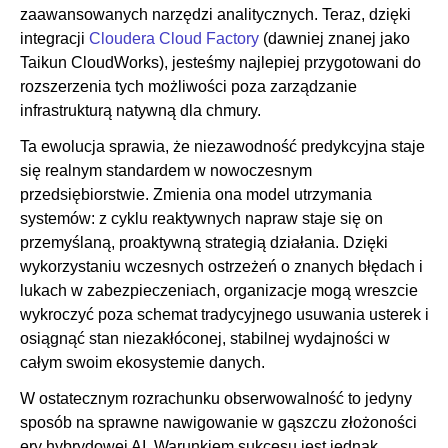
zaawansowanych narzędzi analitycznych. Teraz, dzięki
integracji
Cloudera Cloud Factory
(dawniej znanej jako
Taikun CloudWorks), jesteśmy najlepiej przygotowani do
rozszerzenia tych możliwości poza zarządzanie
infrastrukturą natywną dla chmury.
Ta ewolucja sprawia, że niezawodność predykcyjna staje
się realnym standardem w nowoczesnym
przedsiębiorstwie. Zmienia ona model utrzymania
systemów: z cyklu reaktywnych napraw staje się on
przemyślaną, proaktywną strategią działania. Dzięki
wykorzystaniu wczesnych ostrzeżeń o znanych błędach i
lukach w zabezpieczeniach, organizacje mogą wreszcie
wykroczyć poza schemat tradycyjnego usuwania usterek i
osiągnąć stan niezakłóconej, stabilnej wydajności w
całym swoim ekosystemie danych.
W ostatecznym rozrachunku obserwowalność to jedyny
sposób na sprawne nawigowanie w gąszczu złożoności
ery hybrydowej AI. Warunkiem sukcesu jest jednak