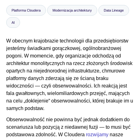
Platforma Cloudera
Modernizacja architektury
Data Lineage
Biuro prasowe
AI
W obecnym krajobrazie technologii dla przedsiębiorstw
jesteśmy świadkami gorączkowej, ogólnobranżowej
pogoni. W momencie, gdy organizacje odchodzą od
architektur monolitycznych na rzecz złożonych środowisk
opartych na niejednorodnej infrastrukturze, chmurowe
platformy danych zderzają się ze ścianą braku
widoczności — czyli obserwowalności. Ich reakcją jest
fala gwałtownych, wielomiliardowych przejęć, mających
na celu „doklejenie“ obserwowalności, której brakuje im u
samych podstaw.
Obserwowalność nie powinna być jednak dodatkiem do
scenariusza lub pozycją z niedawnej fuzji — to musi być
podstawowa zdolność. W Cloudera
rozwijamy
nasze