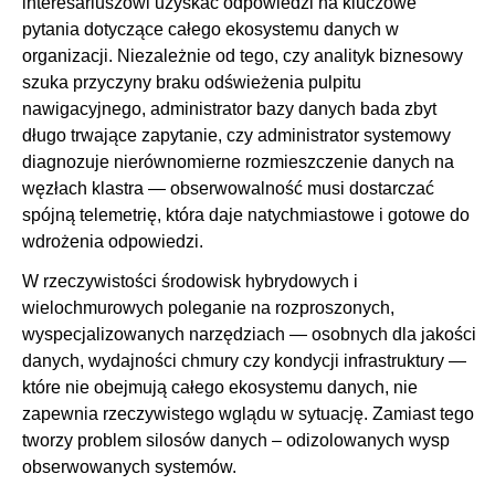
interesariuszowi uzyskać odpowiedzi na kluczowe
pytania dotyczące całego ekosystemu danych w
organizacji. Niezależnie od tego, czy analityk biznesowy
szuka przyczyny braku odświeżenia pulpitu
nawigacyjnego, administrator bazy danych bada zbyt
długo trwające zapytanie, czy administrator systemowy
diagnozuje nierównomierne rozmieszczenie danych na
węzłach klastra — obserwowalność musi dostarczać
spójną telemetrię, która daje natychmiastowe i gotowe do
wdrożenia odpowiedzi.
W rzeczywistości środowisk hybrydowych i
wielochmurowych poleganie na rozproszonych,
wyspecjalizowanych narzędziach — osobnych dla jakości
danych, wydajności chmury czy kondycji infrastruktury —
które nie obejmują całego ekosystemu danych, nie
zapewnia rzeczywistego wglądu w sytuację. Zamiast tego
tworzy problem silosów danych – odizolowanych wysp
obserwowanych systemów.