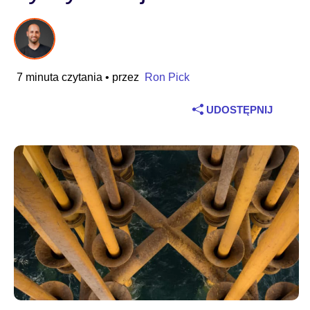
Branża
Usługi finansowe
7 minuta czytania
• przez
Ron Pick
Produkcja przemysłowa
UDOSTĘPNIJ
Ubezpieczenia
Telekomunikacja
Technologia
Sektor publiczny
Ochrona zdrowia
Edukacja