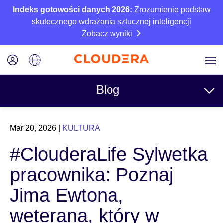
Indeks gotowości danych 2026:
Zrozumienie podstaw
skutecznego wdrażania sztucznej inteligencji
Zobacz wyniki
Blog
Tematy
Mar 20, 2026
|
KULTURA
Business
#ClouderaLife Sylwetka
Techniczne
pracownika: Poznaj
Partnerzy
Jima Ewtona,
Kultura
weterana, który w