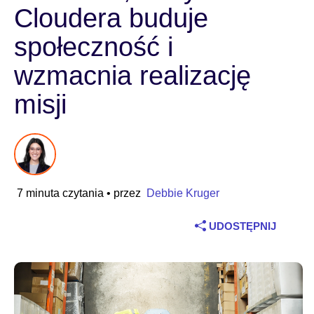
Cloudera buduje
Branża
społeczność i
Usługi finansowe
wzmacnia realizację
Produkcja przemysłowa
misji
Ubezpieczenia
Telekomunikacja
7 minuta czytania
• przez
Debbie Kruger
Technologia
UDOSTĘPNIJ
Sektor publiczny
Ochrona zdrowia
Edukacja