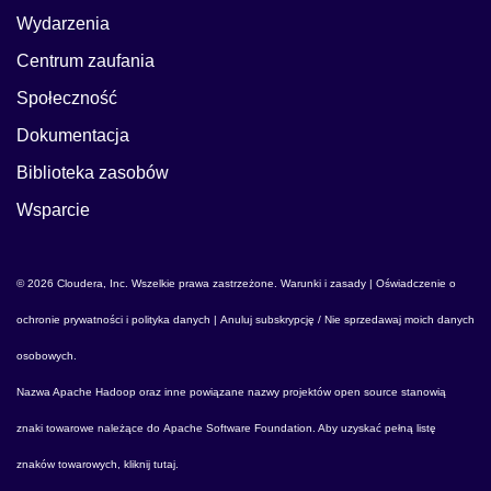
Wydarzenia
Centrum zaufania
Społeczność
Dokumentacja
Biblioteka zasobów
Wsparcie
© 2026 Cloudera, Inc. Wszelkie prawa zastrzeżone.
Warunki i zasady
|
Oświadczenie o
ochronie prywatności i polityka danych
|
Anuluj subskrypcję / Nie sprzedawaj moich danych
osobowych
.
Nazwa
Apache Hadoop
oraz inne powiązane nazwy projektów open source stanowią
znaki towarowe należące do
Apache Software Foundation
. Aby uzyskać pełną listę
znaków towarowych,
kliknij tutaj
.