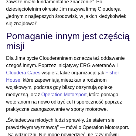
zawsze miało fundamentalne znaczenie”. Po
dziesięcioletnim okresie Jim nazywa firmę Clouderęa
„jednym z najlepszych środowisk, w jakich kiedykolwiek
się znajdował”.
Pomaganie innym jest częścią
misji
Dla Jima bycie Clouderaninem oznacza też oddawanie
czegoś innym. Poprzez inicjatywy ERG weteranów i
Cloudera Cares
wspiera takie organizacje jak
Fisher
House
, które zapewniają mieszkania rodzinom
wojskowym, podczas gdy bliscy otrzymują opiekę
medyczną, oraz
Operation Motorsport
, która pomaga
weteranom na nowo odkryć cel i społeczność poprzez
praktyczne zaangażowanie w sporty motorowe.
„Świadectwa młodych ludzi sprawiły, że stałem się
prawdziwym wyznawcą” — mówi o Operation Motorsport.
„Są wdzięczni. Nie mogę powiedzieć, ile razy mówili