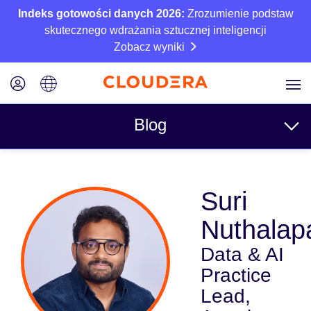
Indeks gotowości danych 2026:
Zrozumienie podstaw
skutecznego wdrażania sztucznej inteligencji
Zobacz wyniki
Blog
Tematy
Suri
Business
Nuthalapa
Techniczne
Data & AI
Partnerzy
Practice
Kultura
Lead,