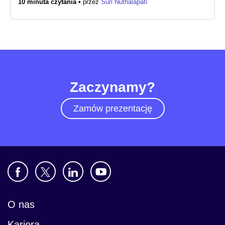
10 minuta czytania •
przez
Suri Nuthalapati
Biuro prasowe
Zaczynamy?
Zamów prezentację
O nas
Kariera