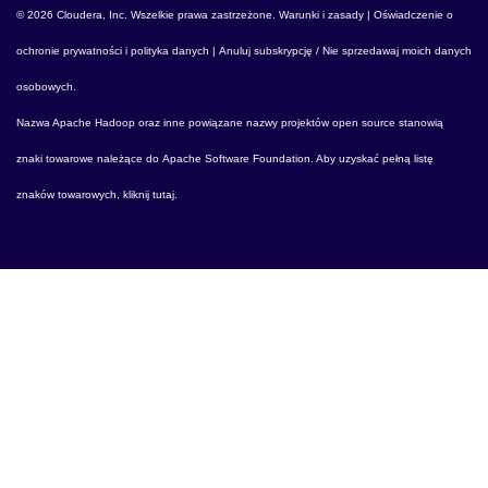
© 2026 Cloudera, Inc. Wszelkie prawa zastrzeżone.
Warunki i zasady
|
Oświadczenie o
ochronie prywatności i polityka danych
|
Anuluj subskrypcję / Nie sprzedawaj moich danych
osobowych
.
Nazwa
Apache Hadoop
oraz inne powiązane nazwy projektów open source stanowią
znaki towarowe należące do
Apache Software Foundation
. Aby uzyskać pełną listę
znaków towarowych,
kliknij tutaj
.