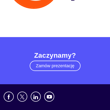
Branża
Usługi finansowe
Produkcja przemysłowa
Ubezpieczenia
Zaczynamy?
Telekomunikacja
Zamów prezentację
Technologia
Sektor publiczny
Ochrona zdrowia
Edukacja