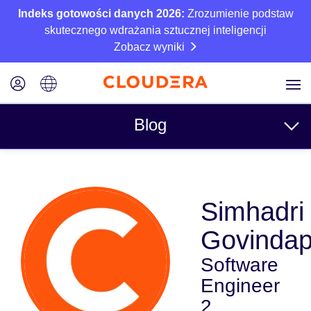
Indeks gotowości danych 2026:
Zrozumienie podstaw
skutecznego wdrażania sztucznej inteligencji
Zobacz wyniki
Blog
Tematy
Simhadri
Business
Govinda
Techniczne
Software
Partnerzy
Engineer
Kultura
2