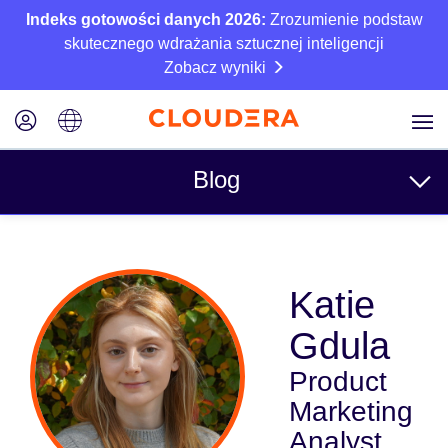
Indeks gotowości danych 2026:
Zrozumienie podstaw
skutecznego wdrażania sztucznej inteligencji
Zobacz wyniki
Blog
Tematy
Katie
Business
Gdula
Techniczne
Product
Partnerzy
Marketing
Kultura
Analyst