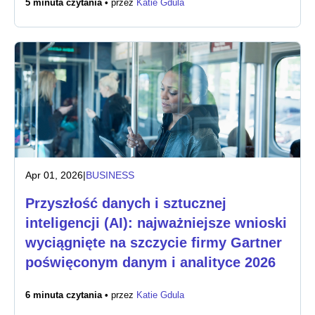
5 minuta czytania •
przez
Katie Gdula
Biuro prasowe
Apr 01, 2026
|
BUSINESS
Przyszłość danych i sztucznej
inteligencji (AI): najważniejsze wnioski
wyciągnięte na szczycie firmy Gartner
poświęconym danym i analityce 2026
6 minuta czytania •
przez
Katie Gdula