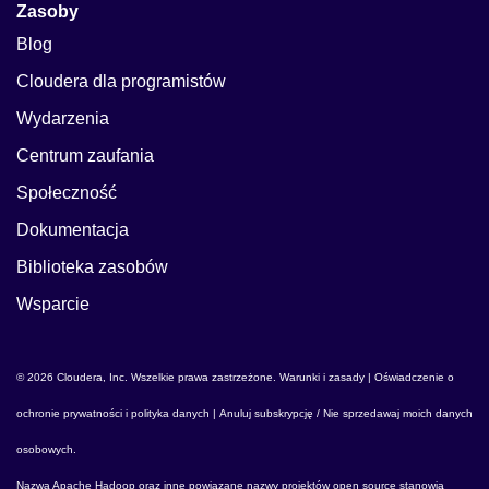
Zasoby
Blog
Cloudera dla programistów
Wydarzenia
Centrum zaufania
Społeczność
Dokumentacja
Biblioteka zasobów
Wsparcie
© 2026 Cloudera, Inc. Wszelkie prawa zastrzeżone.
Warunki i zasady
|
Oświadczenie o
ochronie prywatności i polityka danych
|
Anuluj subskrypcję / Nie sprzedawaj moich danych
osobowych
.
Nazwa
Apache Hadoop
oraz inne powiązane nazwy projektów open source stanowią