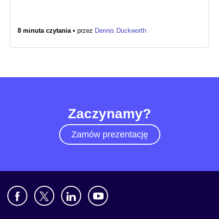
Biuro prasowe
8 minuta czytania •
przez
Dennis Duckworth
Zaczynamy?
Zamów prezentację