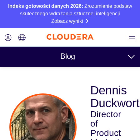
Indeks gotowości danych 2026:
Zrozumienie podstaw
skutecznego wdrażania sztucznej inteligencji
Zobacz wyniki
Blog
Tematy
Dennis
Business
Duckwor
Techniczne
Director
Partnerzy
of
Kultura
Product