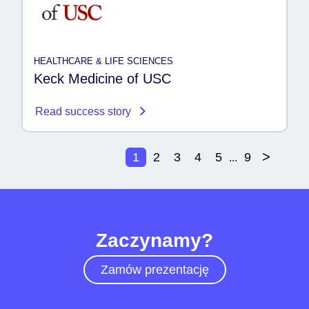
HEALTHCARE & LIFE SCIENCES
Keck Medicine of USC
Read success story
>
1
2
3
4
5
9
...
Zaczynamy?
Zamów prezentację