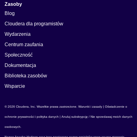
Zasoby
Blog
Cloudera dla programistów
Wydarzenia
Centrum zaufania
Społeczność
Dokumentacja
Biblioteka zasobów
Wsparcie
© 2026 Cloudera, Inc. Wszelkie prawa zastrzeżone.
Warunki i zasady
|
Oświadczenie o
ochronie prywatności i polityka danych
|
Anuluj subskrypcję / Nie sprzedawaj moich danych
osobowych
.
Nazwa
Apache Hadoop
oraz inne powiązane nazwy projektów open source stanowią